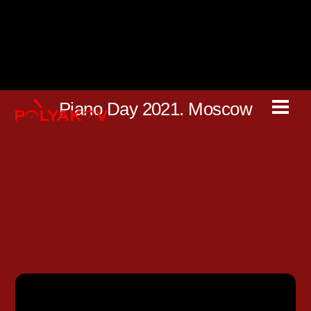
Skip
to
content
Piano Day 2021. Moscow
Men