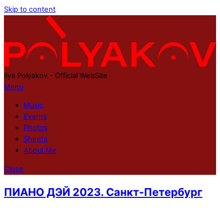
Skip to content
Ilya Polyakov - Official WebSite
Menu
Music
Events
Photos
Sheets
About Me
Close
ПИАНО ДЭЙ 2023. Санкт-Петербург