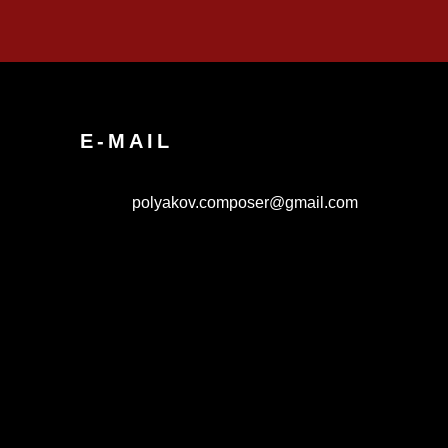
E-MAIL
polyakov.composer@gmail.com