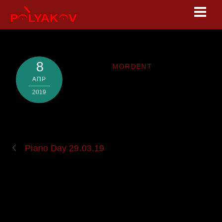
Skip
Men
to
content
8
MORDENT
АПР
2019
Piano Day 29.03.19