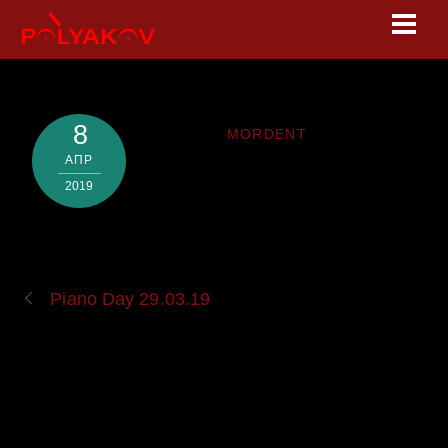
Skip
Men
to
content
8
MORDENT
АПР
2019
Piano Day 29.03.19