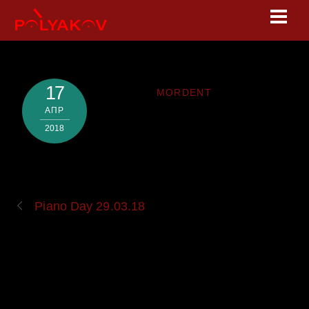
Skip
Men
to
content
17
MORDENT
АПР
2018
Piano Day 29.03.18