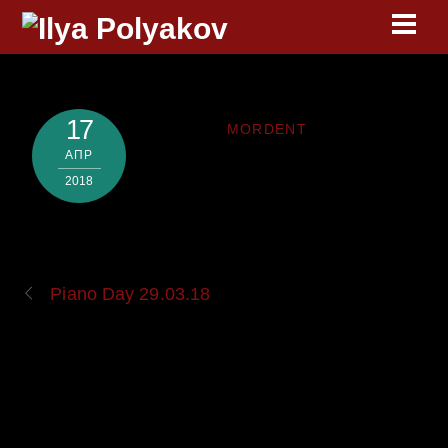
Skip
Men
to
content
17
MORDENT
АПР
2018
Piano Day 29.03.18