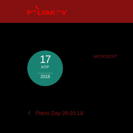
Skip
to
content
17
MORDENT
АПР
2018
Piano Day 29.03.18