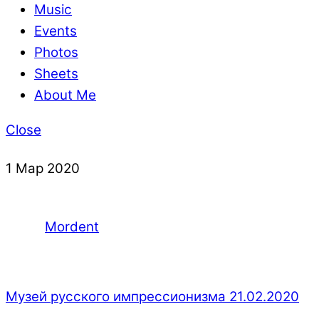
Music
Events
Photos
Sheets
About Me
Close
1
Мар
2020
Mordent
Музей русского импрессионизма 21.02.2020