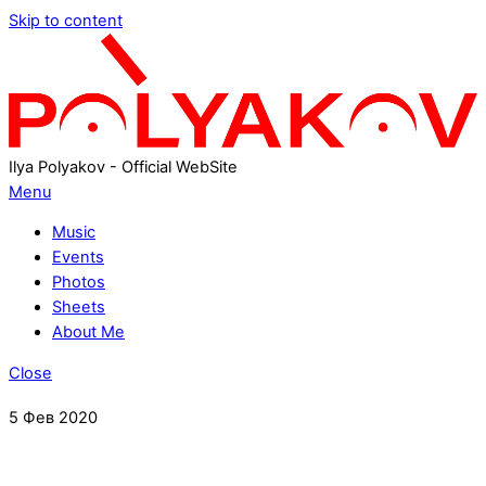
Skip to content
Ilya Polyakov - Official WebSite
Menu
Music
Events
Photos
Sheets
About Me
Close
5
Фев
2020