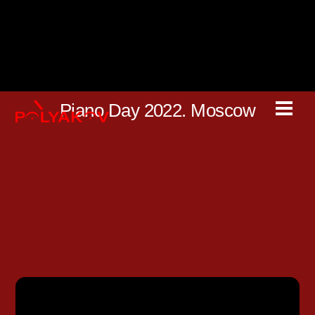
Skip
to
content
Piano Day 2022. Moscow
Men