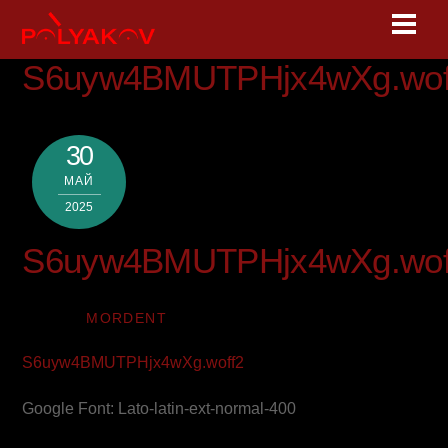
Skip
Men
to
content
S6uyw4BMUTPHjx4wXg.wof
30
МАЙ
2025
S6uyw4BMUTPHjx4wXg.wof
MORDENT
S6uyw4BMUTPHjx4wXg.woff2
Google Font: Lato-latin-ext-normal-400