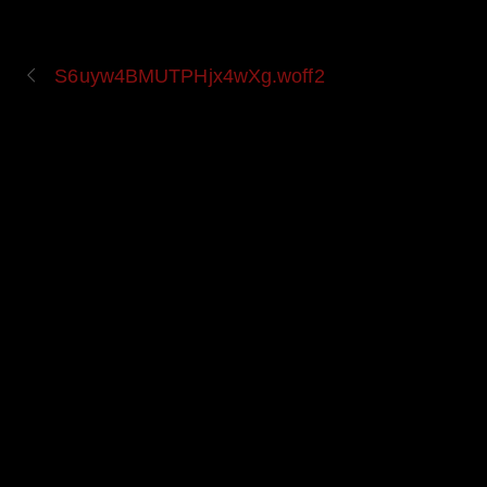
S6uyw4BMUTPHjx4wXg.woff2
UPCOMING EVENT