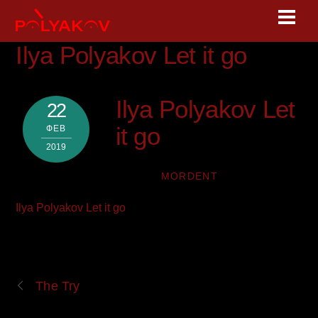
Skip
Men
to
content
Ilya Polyakov Let it go
Ilya Polyakov Let
22
it go
ФЕВ
2019
MORDENT
Ilya Polyakov Let it go
The Try