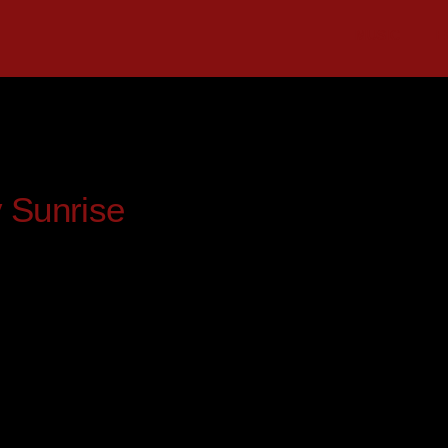
MUSIC
E
v Sunrise