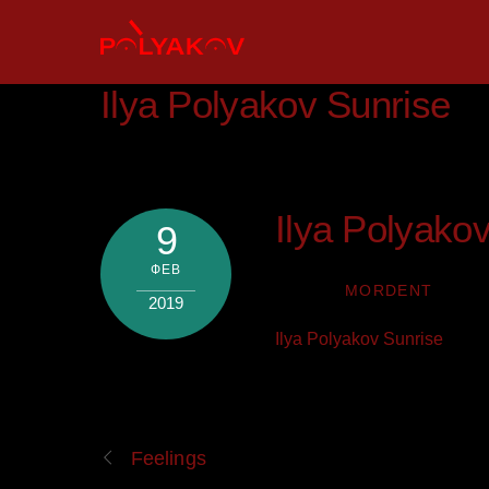
Skip
to
content
Ilya Polyakov Sunrise
Ilya Polyako
9
ФЕВ
MORDENT
2019
Ilya Polyakov Sunrise
Feelings