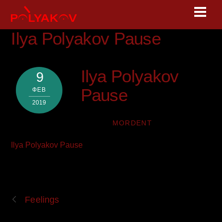
Skip
Men
to
content
Ilya Polyakov Pause
Ilya Polyakov
9
Pause
ФЕВ
2019
MORDENT
Ilya Polyakov Pause
Feelings