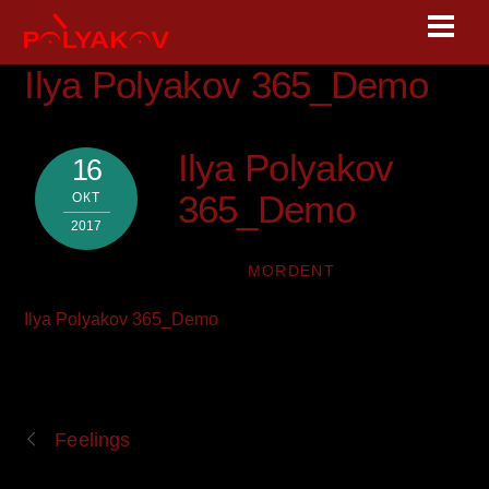
Skip
Men
to
content
Ilya Polyakov 365_Demo
Ilya Polyakov
16
365_Demo
ОКТ
2017
MORDENT
Ilya Polyakov 365_Demo
Feelings