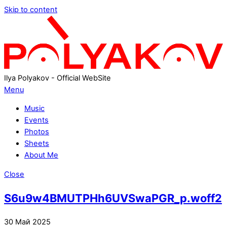
Skip to content
Ilya Polyakov - Official WebSite
Menu
Music
Events
Photos
Sheets
About Me
Close
S6u9w4BMUTPHh6UVSwaPGR_p.woff2
30
Май
2025