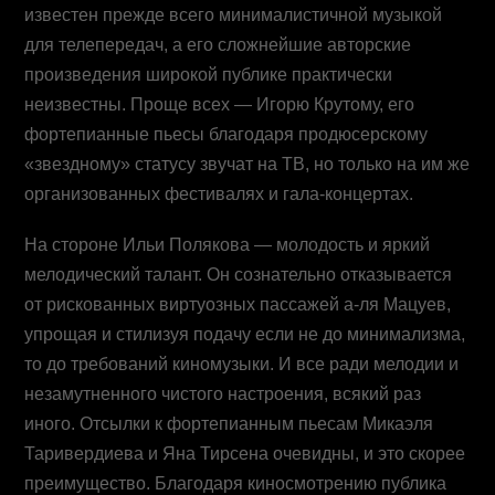
известен прежде всего минималистичной музыкой
для телепередач, а его сложнейшие авторские
произведения широкой публике практически
неизвестны. Проще всех — Игорю Крутому, его
фортепианные пьесы благодаря продюсерскому
«звездному» статусу звучат на ТВ, но только на им же
организованных фестивалях и гала-концертах.
На стороне Ильи Полякова — молодость и яркий
мелодический талант. Он сознательно отказывается
от рискованных виртуозных пассажей а-ля Мацуев,
упрощая и стилизуя подачу если не до минимализма,
то до требований киномузыки. И все ради мелодии и
незамутненного чистого настроения, всякий раз
иного. Отсылки к фортепианным пьесам Микаэля
Таривердиева и Яна Тирсена очевидны, и это скорее
преимущество. Благодаря киносмотрению публика