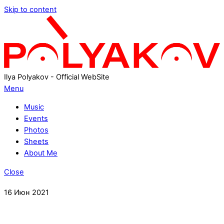
Skip to content
Ilya Polyakov - Official WebSite
Menu
Music
Events
Photos
Sheets
About Me
Close
16
Июн
2021