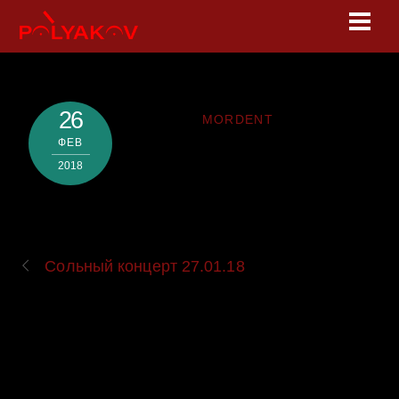
Skip
Men
to
content
26
MORDENT
ФЕВ
2018
Сольный концерт 27.01.18