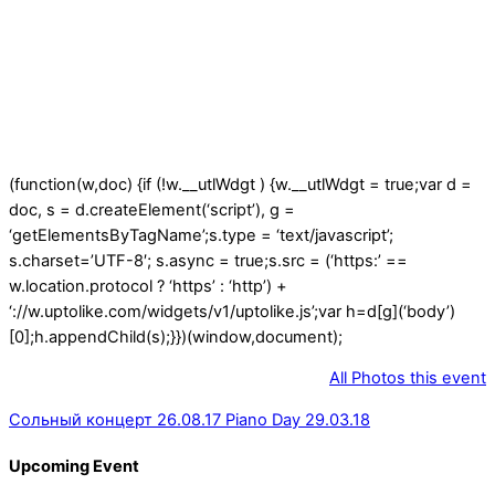
(function(w,doc) {if (!w.__utlWdgt ) {w.__utlWdgt = true;var d =
doc, s = d.createElement(‘script’), g =
‘getElementsByTagName’;s.type = ‘text/javascript’;
s.charset=’UTF-8′; s.async = true;s.src = (‘https:’ ==
w.location.protocol ? ‘https’ : ‘http’) +
‘://w.uptolike.com/widgets/v1/uptolike.js’;var h=d[g](‘body’)
[0];h.appendChild(s);}})(window,document);
All Photos this event
Сольный концерт 26.08.17
Piano Day 29.03.18
Upcoming Event