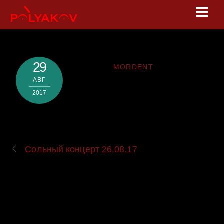
Skip
Men
to
content
29
MORDENT
АВГ
2017
Сольный концерт 26.08.17