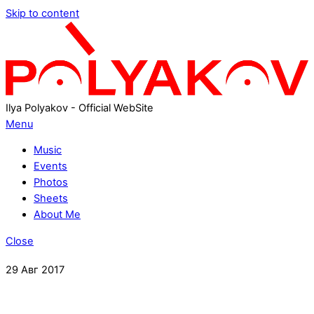
Skip to content
Ilya Polyakov - Official WebSite
Menu
Music
Events
Photos
Sheets
About Me
Close
29
Авг
2017