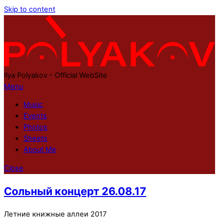
Skip to content
Ilya Polyakov - Official WebSite
Menu
Music
Events
Photos
Sheets
About Me
Close
Сольный концерт 26.08.17
Летние книжные аллеи 2017