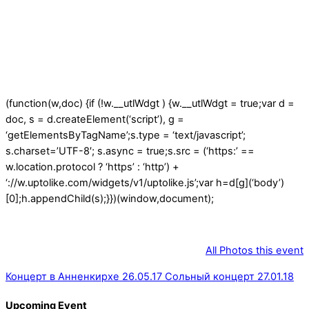
(function(w,doc) {if (!w.__utlWdgt ) {w.__utlWdgt = true;var d =
doc, s = d.createElement(‘script’), g =
‘getElementsByTagName’;s.type = ‘text/javascript’;
s.charset=’UTF-8′; s.async = true;s.src = (‘https:’ ==
w.location.protocol ? ‘https’ : ‘http’) +
‘://w.uptolike.com/widgets/v1/uptolike.js’;var h=d[g](‘body’)
[0];h.appendChild(s);}})(window,document);
All Photos this event
Концерт в Анненкирхе 26.05.17
Сольный концерт 27.01.18
Upcoming Event