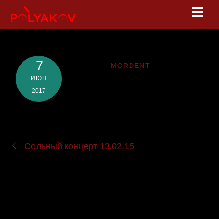
Skip
Men
to
content
7
MORDENT
ИЮН
2017
Сольный концерт 13.02.15