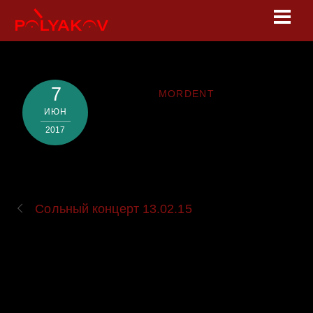
Skip
Men
to
content
7
MORDENT
ИЮН
2017
Сольный концерт 13.02.15