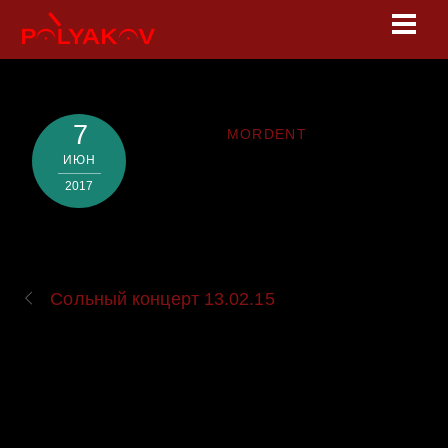
Skip
Men
to
content
7
MORDENT
ИЮН
2017
Сольный концерт 13.02.15