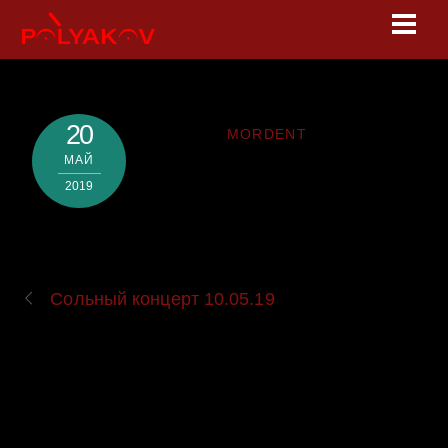
Skip
Men
to
content
20
MORDENT
МАЙ
2019
Сольный концерт 10.05.19