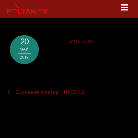
Skip
Men
to
content
20
MORDENT
МАЙ
2019
Сольный концерт 10.05.19