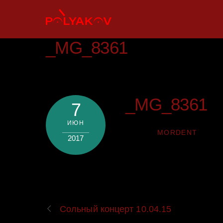
Skip
to
content
_MG_8361
_MG_8361
7
ИЮН
MORDENT
2017
Сольный концерт 10.04.15