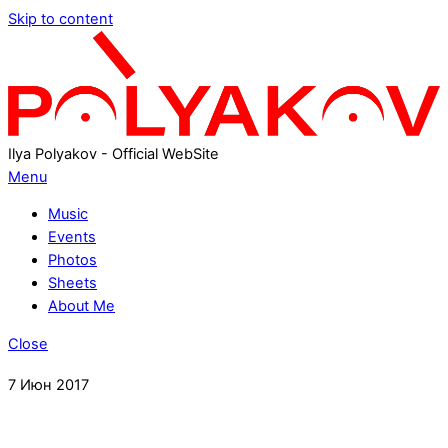
Skip to content
Ilya Polyakov - Official WebSite
Menu
Music
Events
Photos
Sheets
About Me
Close
7
Июн
2017