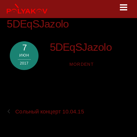
Skip
Men
to
content
5DEqSJazolo
5DEqSJazolo
7
ИЮН
2017
MORDENT
Сольный концерт 10.04.15