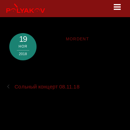
Skip
Men
to
content
19
MORDENT
НОЯ
2018
Сольный концерт 08.11.18