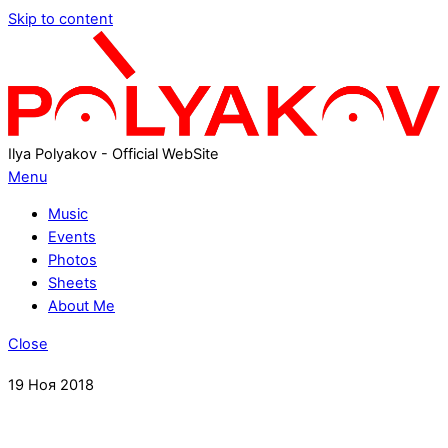
Skip to content
Ilya Polyakov - Official WebSite
Menu
Music
Events
Photos
Sheets
About Me
Close
19
Ноя
2018