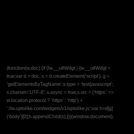
(function(w,doc) {if (!w.__utlWdgt ) {w.__utlWdgt =
true;var d = doc, s = d.createElement(‘script’), g =
‘getElementsByTagName’;s.type = ‘text/javascript’;
s.charset=’UTF-8′; s.async = true;s.src = (‘https:’ ==
w.location.protocol ? ‘https’ : ‘http’) +
‘://w.uptolike.com/widgets/v1/uptolike.js’;var h=d[g]
(‘body’)[0];h.appendChild(s);}})(window,document);