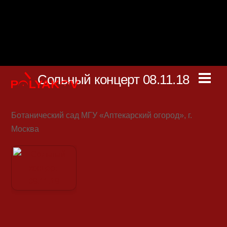
Skip
to
content
Сольный концерт 08.11.18
Men
Ботанический сад МГУ «Аптекарский огород», г.
Москва