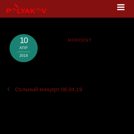
Skip
Men
to
content
10
MORDENT
АПР
2019
Сольный концерт 06.04.19