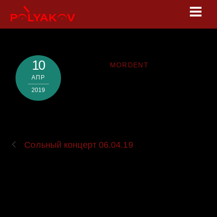
Skip
Men
to
content
10
MORDENT
АПР
2019
Сольный концерт 06.04.19