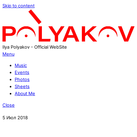
Skip to content
Ilya Polyakov - Official WebSite
Menu
Music
Events
Photos
Sheets
About Me
Close
5
Июл
2018