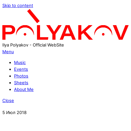
Skip to content
Ilya Polyakov - Official WebSite
Menu
Music
Events
Photos
Sheets
About Me
Close
5
Июл
2018