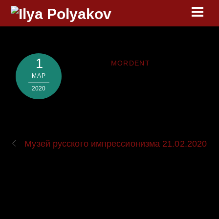
Skip
Men
to
content
1
MORDENT
МАР
2020
Музей русского импрессионизма 21.02.2020