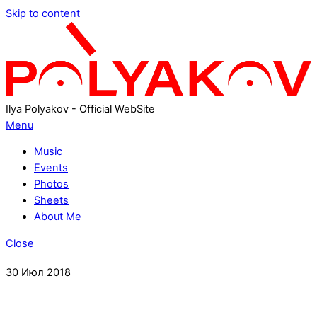
Skip to content
Ilya Polyakov - Official WebSite
Menu
Music
Events
Photos
Sheets
About Me
Close
30
Июл
2018