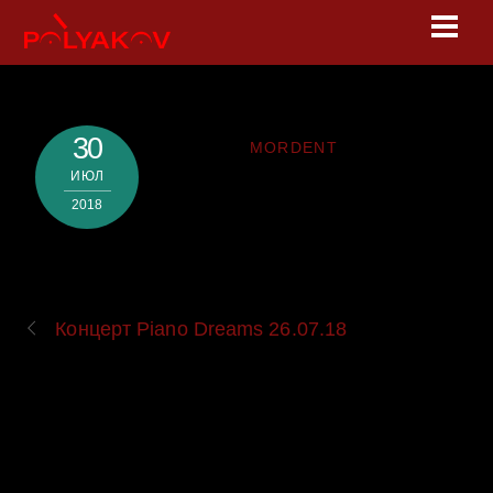
Skip
Men
to
content
30
MORDENT
ИЮЛ
2018
Концерт Piano Dreams 26.07.18