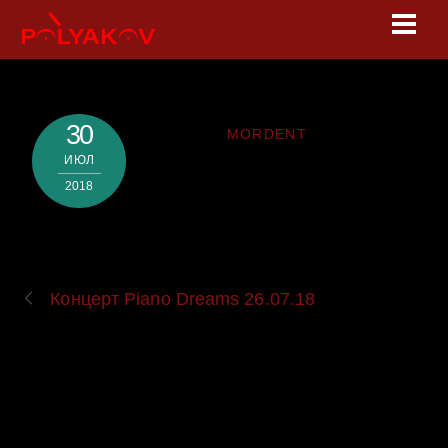
Skip
Men
to
content
30
MORDENT
ИЮЛ
2018
Концерт Piano Dreams 26.07.18