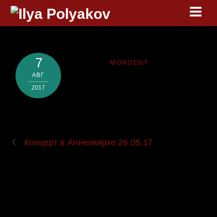
Skip
Men
to
content
7
MORDENT
АВГ
2017
Концерт в Анненкирхе 26.05.17