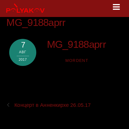
Skip
Men
to
content
MG_9188aprr
MG_9188aprr
7
АВГ
2017
MORDENT
Концерт в Анненкирхе 26.05.17