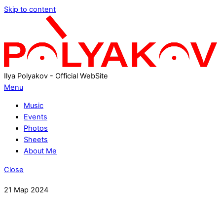
Skip to content
Ilya Polyakov - Official WebSite
Menu
Music
Events
Photos
Sheets
About Me
Close
21
Мар
2024