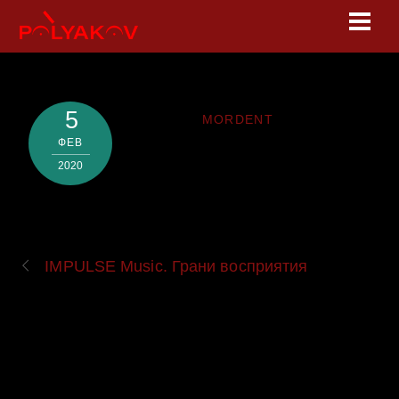
Skip
Men
to
content
5
MORDENT
ФЕВ
2020
IMPULSE Music. Грани восприятия