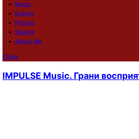
Music
Events
Photos
Sheets
About Me
Close
IMPULSE Music. Грани восприя