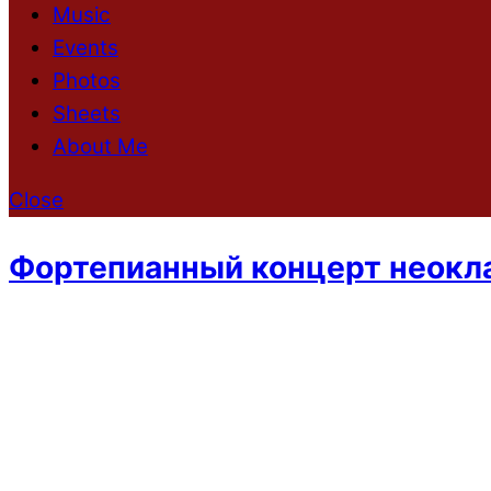
Music
Events
Photos
Sheets
About Me
Close
Фортепианный концерт неокл