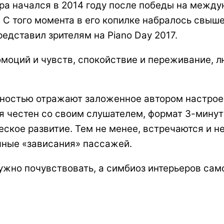
ора начался в 2014 году после победы на межд
 С того момента в его копилке набралось свыш
едставил зрителям на Piano Day 2017.
моций и чувств, спокойствие и переживание, л
олностью отражают заложенное автором настрое
лья честен со своим слушателем, формат 3-мину
еское развитие. Тем не менее, встречаются и 
чные «зависания» пассажей.
нужно почувствовать, а симбиоз интерьеров са