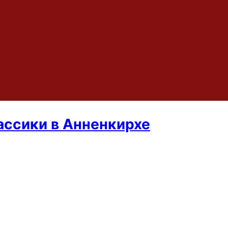
ассики в Анненкирхе