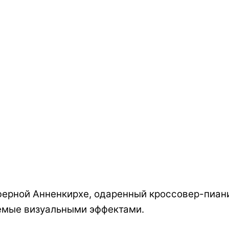
ферной Анненкирхе, одаренный кроссовер-пиани
емые визуальными эффектами.