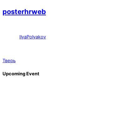
posterhrweb
IlyaPolyakov
Тверь
Upcoming Event